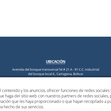
UBICACIÓN
Avenida del bosque transversal 54 # 21 A - 91 C.C. Industrial
del bosque local 6., Cartagena, Bolivar
 contenido y los anuncios, ofrecer funciones de redes sociales y
e haga del sitio web con nuestros partners de redes sociales, 
2026
|
Aviso legal y Política de privacidad
mación que les haya proporcionado o que hayan recopilado a par
a hecho de sus servicios.