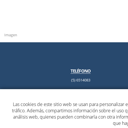
Imagen
TELÉFONO
(5) 6514083
Las cookies de este sitio web se usan para personalizar el
tráfico. Además, compartimos información sobre el uso qu
H&S OCCUPATIONAL
análisis web, quienes pueden combinarla con otra infor
que hay